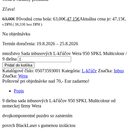
Zľava!
63,00
€
Pôvodná cena bola: 63,00€.
47,15
€
Aktuálna cena je: 47,15€.
s DPH (
38,33
€
bez DPH )
Na objednávku
Termín doručenia:
19.8.2026 – 25.8.2026
množstvo Sada inbusových L-kľúčov Wera 950 SPKL Multicolour /
9 dielna
Pridať do košíka
Katalógové číslo:
05073593001
Kategória:
L-kľúče
Značka:
Inbus
Značka:
Wera
Poštovné pri objednávke nad 70,- Eur zadarmo!
Popis
9 dielna sada inbusových L-kľúčov 950 SPKL Multicolour od
nemeckej firmy Wera
dvojkomponentné puzdro so zaistením
povrch BlackLaser s gumenou izoláciou