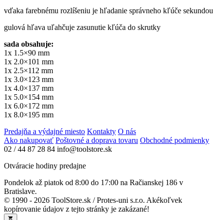
vďaka farebnému rozlíšeniu je hľadanie správneho kľúče sekundou
gulová hľava uľahčuje zasunutie kľúča do skrutky
sada obsahuje:
1x 1.5×90 mm
1x 2.0×101 mm
1x 2.5×112 mm
1x 3.0×123 mm
1x 4.0×137 mm
1x 5.0×154 mm
1x 6.0×172 mm
1x 8.0×195 mm
Predajňa a výdajné miesto
Kontakty
O nás
Ako nakupovať
Poštovné a doprava tovaru
Obchodné podmienky
02 / 44 87 28 84
info@toolstore.sk
Otváracie hodiny predajne
Pondelok až piatok
od 8:00 do 17:00
na Račianskej 186 v
Bratislave.
© 1990 - 2026 ToolStore.sk / Protes-uni s.r.o. Akékoľvek
kopírovanie údajov z tejto stránky je zakázané!