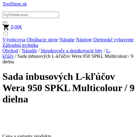
ToolStore.sk
0,00
€
Výrobcovia
Obrábacie stroje
Náradie
Nástroje
Dielenské vybavenie
Záhradná technika
Obchod
/
Náradie
/
Skrutkovače a skrutkovacie bity
/
L-
kľúče
/ Sada inbusových L-kľúčov Wera 950 SPKL Multicolour / 9
dielna
Sada inbusových L-kľúčov
Wera 950 SPKL Multicolour / 9
dielna
Cena a varianty produktu