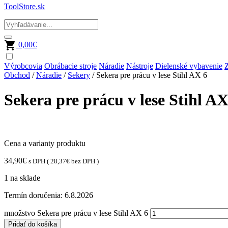
ToolStore.sk
0,00
€
Výrobcovia
Obrábacie stroje
Náradie
Nástroje
Dielenské vybavenie
Z
Obchod
/
Náradie
/
Sekery
/ Sekera pre prácu v lese Stihl AX 6
Sekera pre prácu v lese Stihl AX
Cena a varianty produktu
34,90
€
s DPH (
28,37
€
bez DPH )
1 na sklade
Termín doručenia:
6.8.2026
množstvo Sekera pre prácu v lese Stihl AX 6
Pridať do košíka