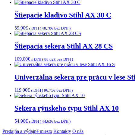
Štiepacie kladivo Stihl AX 30 C
59,90
€
s DPH (
48,70
€
bez DPH )
Štiepacia sekera Stihl AX 28 CS
109,00
€
s DPH (
88,62
€
bez DPH )
Univerzálna sekera pre prácu v lese St
119,00
€
s DPH (
96,75
€
bez DPH )
Sekera rýnskeho typu Stihl AX 10
54,90
€
s DPH (
44,63
€
bez DPH )
Predajňa a výdajné miesto
Kontakty
O nás