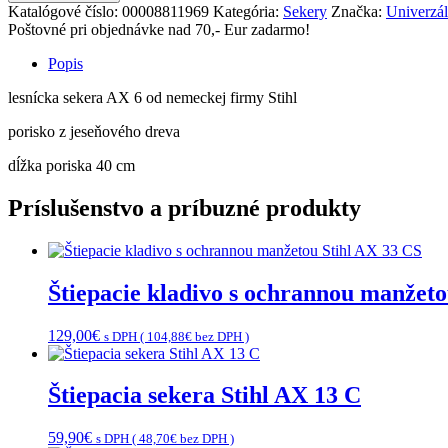
Katalógové číslo:
00008811969
Kategória:
Sekery
Značka:
Univerzá
Poštovné pri objednávke nad 70,- Eur zadarmo!
Popis
lesnícka sekera AX 6 od nemeckej firmy Stihl
porisko z jeseňového dreva
dĺžka poriska 40 cm
Príslušenstvo a príbuzné produkty
Štiepacie kladivo s ochrannou manžeto
129,00
€
s DPH (
104,88
€
bez DPH )
Štiepacia sekera Stihl AX 13 C
59,90
€
s DPH (
48,70
€
bez DPH )