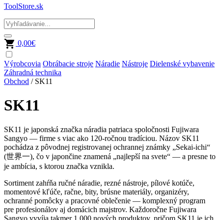
ToolStore.sk
0,00
€
Výrobcovia
Obrábacie stroje
Náradie
Nástroje
Dielenské vybavenie
Záhradná technika
Obchod
/ SK11
SK11
SK11 je japonská značka náradia patriaca spoločnosti Fujiwara
Sangyo — firme s viac ako 120-ročnou tradíciou. Názov SK11
pochádza z pôvodnej registrovanej ochrannej známky „Sekai-ichi“
(世界一), čo v japončine znamená „najlepší na svete“ — a presne to
je ambícia, s ktorou značka vznikla.
Sortiment zahŕňa ručné náradie, rezné nástroje, pílové kotúče,
momentové kľúče, račne, bity, brúsne materiály, organizéry,
ochranné pomôcky a pracovné oblečenie — komplexný program
pre profesionálov aj domácich majstrov. Každoročne Fujiwara
Sangyo vyvíja takmer 1 000 nových produktov, pričom SK11 je ich