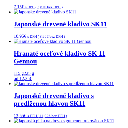
7,15
€
s DPH (
5,81
€
bez DPH )
Japonské drevené kladivo SK11
10,95
€
s DPH (
8,90
€
bez DPH )
Hranaté oceľové kladivo SK 11
Gennou
115 g
225 g
od
12,35
€
Japonské drevené kladivo s
predĺženou hlavou SK11
13,55
€
s DPH (
11,02
€
bez DPH )