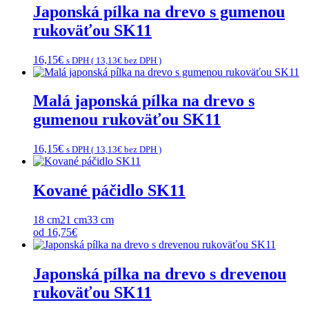
Japonská pílka na drevo s gumenou
rukoväťou SK11
16,15
€
s DPH (
13,13
€
bez DPH )
Malá japonská pílka na drevo s
gumenou rukoväťou SK11
16,15
€
s DPH (
13,13
€
bez DPH )
Kované páčidlo SK11
18 cm
21 cm
33 cm
od
16,75
€
Japonská pílka na drevo s drevenou
rukoväťou SK11