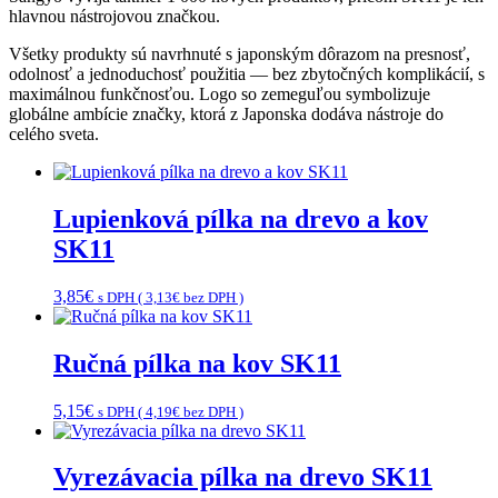
hlavnou nástrojovou značkou.
Všetky produkty sú navrhnuté s japonským dôrazom na presnosť,
odolnosť a jednoduchosť použitia — bez zbytočných komplikácií, s
maximálnou funkčnosťou. Logo so zemeguľou symbolizuje
globálne ambície značky, ktorá z Japonska dodáva nástroje do
celého sveta.
Lupienková pílka na drevo a kov
SK11
3,85
€
s DPH (
3,13
€
bez DPH )
Ručná pílka na kov SK11
5,15
€
s DPH (
4,19
€
bez DPH )
Vyrezávacia pílka na drevo SK11