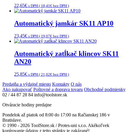
22,65
€
s DPH (
18,41
€
bez DPH )
Automatický jamkár SK11 AP10
23,45
€
s DPH (
19,07
€
bez DPH )
Automatický zatĺkač klincov SK11
AN20
25,85
€
s DPH (
21,02
€
bez DPH )
Predajňa a výdajné miesto
Kontakty
O nás
Ako nakupovať
Poštovné a doprava tovaru
Obchodné podmienky
02 / 44 87 28 84
info@toolstore.sk
Otváracie hodiny predajne
Pondelok až piatok
od 8:00 do 17:00
na Račianskej 186 v
Bratislave.
© 1990 - 2026 ToolStore.sk / Protes-uni s.r.o. Akékoľvek
kopírovanie údajov z tejto stránky je zakázané!