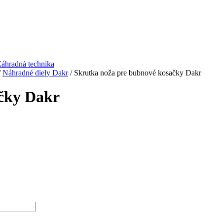
áhradná technika
/
Náhradné diely Dakr
/ Skrutka noža pre bubnové kosačky Dakr
čky Dakr