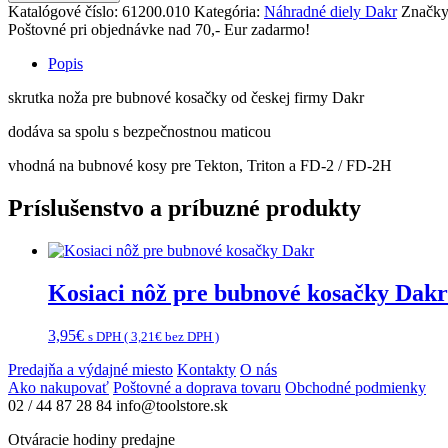
Katalógové číslo:
61200.010
Kategória:
Náhradné diely Dakr
Značk
Poštovné pri objednávke nad 70,- Eur zadarmo!
Popis
skrutka noža pre bubnové kosačky od českej firmy Dakr
dodáva sa spolu s bezpečnostnou maticou
vhodná na bubnové kosy pre Tekton, Triton a FD-2 / FD-2H
Príslušenstvo a príbuzné produkty
Kosiaci nôž pre bubnové kosačky Dakr
3,95
€
s DPH (
3,21
€
bez DPH )
Predajňa a výdajné miesto
Kontakty
O nás
Ako nakupovať
Poštovné a doprava tovaru
Obchodné podmienky
02 / 44 87 28 84
info@toolstore.sk
Otváracie hodiny predajne