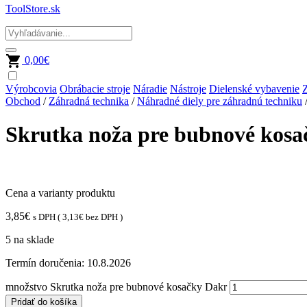
ToolStore.sk
0,00
€
Výrobcovia
Obrábacie stroje
Náradie
Nástroje
Dielenské vybavenie
Z
Obchod
/
Záhradná technika
/
Náhradné diely pre záhradnú techniku
Skrutka noža pre bubnové kosa
Cena a varianty produktu
3,85
€
s DPH (
3,13
€
bez DPH )
5 na sklade
Termín doručenia:
10.8.2026
množstvo Skrutka noža pre bubnové kosačky Dakr
Pridať do košíka