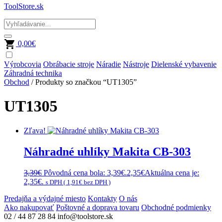
ToolStore.sk
0,00
€
Výrobcovia
Obrábacie stroje
Náradie
Nástroje
Dielenské vybavenie
Záhradná technika
Obchod
/ Produkty so značkou “UT1305”
UT1305
Zľava!
Náhradné uhlíky Makita CB-303
3,39
€
Pôvodná cena bola: 3,39€.
2,35
€
Aktuálna cena je:
2,35€.
s DPH (
1,91
€
bez DPH )
Predajňa a výdajné miesto
Kontakty
O nás
Ako nakupovať
Poštovné a doprava tovaru
Obchodné podmienky
02 / 44 87 28 84
info@toolstore.sk