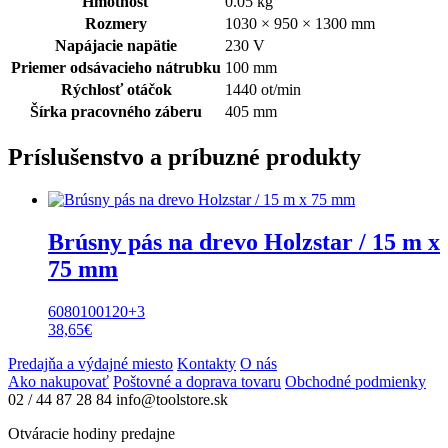
Hmotnosť
0.05 kg
Rozmery
1030 × 950 × 1300 mm
Napájacie napätie
230 V
Priemer odsávacieho nátrubku
100 mm
Rýchlosť otáčok
1440 ot/min
Šírka pracovného záberu
405 mm
Príslušenstvo a príbuzné produkty
Brúsny pás na drevo Holzstar / 15 m x
75 mm
60
80
100
120
+3
38,65
€
Predajňa a výdajné miesto
Kontakty
O nás
Ako nakupovať
Poštovné a doprava tovaru
Obchodné podmienky
02 / 44 87 28 84
info@toolstore.sk
Otváracie hodiny predajne