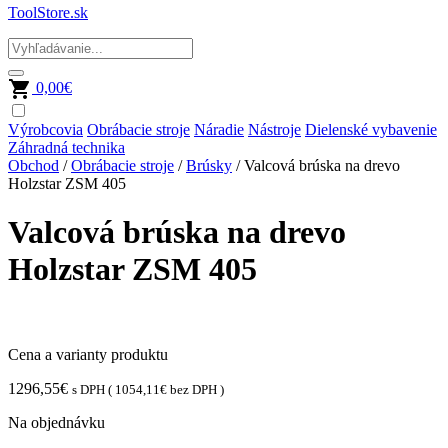
ToolStore.sk
0,00
€
Výrobcovia
Obrábacie stroje
Náradie
Nástroje
Dielenské vybavenie
Záhradná technika
Obchod
/
Obrábacie stroje
/
Brúsky
/ Valcová brúska na drevo
Holzstar ZSM 405
Valcová brúska na drevo
Holzstar ZSM 405
Cena a varianty produktu
1296,55
€
s DPH (
1054,11
€
bez DPH )
Na objednávku