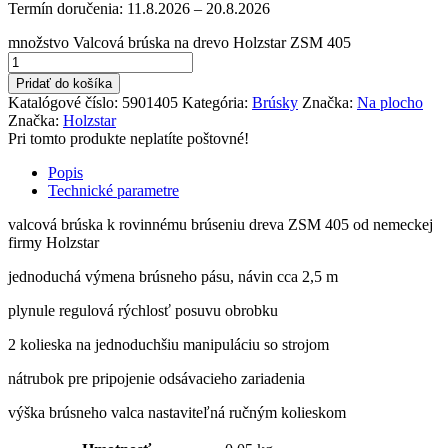
Termín doručenia:
11.8.2026 – 20.8.2026
množstvo Valcová brúska na drevo Holzstar ZSM 405
Pridať do košíka
Katalógové číslo:
5901405
Kategória:
Brúsky
Značka:
Na plocho
Značka:
Holzstar
Pri tomto produkte neplatíte poštovné!
Popis
Technické parametre
valcová brúska k rovinnému brúseniu dreva ZSM 405 od nemeckej
firmy Holzstar
jednoduchá výmena brúsneho pásu, návin cca 2,5 m
plynule regulová rýchlosť posuvu obrobku
2 kolieska na jednoduchšiu manipuláciu so strojom
nátrubok pre pripojenie odsávacieho zariadenia
výška brúsneho valca nastaviteľná ručným kolieskom