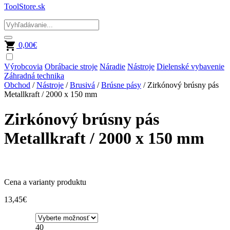
ToolStore.sk
0,00
€
Výrobcovia
Obrábacie stroje
Náradie
Nástroje
Dielenské vybavenie
Záhradná technika
Obchod
/
Nástroje
/
Brusivá
/
Brúsne pásy
/ Zirkónový brúsny pás
Metallkraft / 2000 x 150 mm
Zirkónový brúsny pás
Metallkraft / 2000 x 150 mm
Cena a varianty produktu
13,45
€
40