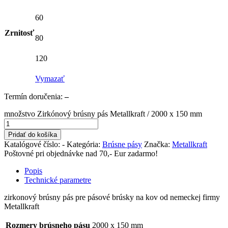
60
Zrnitosť
80
120
Vymazať
Termín doručenia:
–
množstvo Zirkónový brúsny pás Metallkraft / 2000 x 150 mm
Pridať do košíka
Katalógové číslo:
-
Kategória:
Brúsne pásy
Značka:
Metallkraft
Poštovné pri objednávke nad 70,- Eur zadarmo!
Popis
Technické parametre
zirkonový brúsny pás pre pásové brúsky na kov od nemeckej firmy
Metallkraft
Rozmery brúsneho pásu
2000 x 150 mm