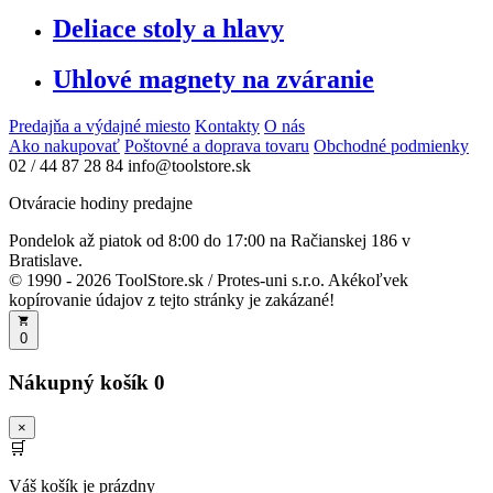
Deliace stoly a hlavy
Uhlové magnety na zváranie
Predajňa a výdajné miesto
Kontakty
O nás
Ako nakupovať
Poštovné a doprava tovaru
Obchodné podmienky
02 / 44 87 28 84
info@toolstore.sk
Otváracie hodiny predajne
Pondelok až piatok
od 8:00 do 17:00
na Račianskej 186 v
Bratislave.
© 1990 - 2026 ToolStore.sk / Protes-uni s.r.o. Akékoľvek
kopírovanie údajov z tejto stránky je zakázané!
0
Nákupný košík
0
×
🛒
Váš košík je prázdny