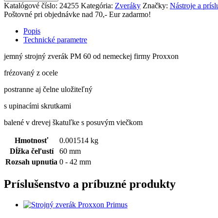
Katalógové číslo:
24255
Kategória:
Zveráky
Značky:
Nástroje a prí
Poštovné pri objednávke nad 70,- Eur zadarmo!
Popis
Technické parametre
jemný strojný zverák PM 60 od nemeckej firmy Proxxon
frézovaný z ocele
postranne aj čelne uložiteľný
s upinacími skrutkami
balené v drevej škatuľke s posuvým viečkom
Hmotnosť
0.001514 kg
Dĺžka čeľustí
60 mm
Rozsah upnutia
0 - 42 mm
Príslušenstvo a príbuzné produkty