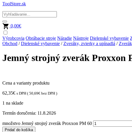
ToolStore.sk
0,00
€
Výrobcovia
Obrábacie stroje
Náradie
Nástroje
Dielenské vybavenie
Z
Obchod
/
Dielenské vybavenie
/
Zveráky, zvierky a upínadlá
/
Zverá
Jemný strojný zverák Proxxon
Cena a varianty produktu
62,35
€
s DPH (
50,69
€
bez DPH )
1 na sklade
Termín doručenia:
11.8.2026
množstvo Jemný strojný zverák Proxxon PM 60
Pridať do košíka