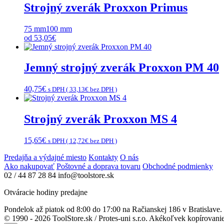
Strojný zverák Proxxon Primus
75 mm
100 mm
od
53,05
€
Jemný strojný zverák Proxxon PM 40
40,75
€
s DPH (
33,13
€
bez DPH )
Strojný zverák Proxxon MS 4
15,65
€
s DPH (
12,72
€
bez DPH )
Predajňa a výdajné miesto
Kontakty
O nás
Ako nakupovať
Poštovné a doprava tovaru
Obchodné podmienky
02 / 44 87 28 84
info@toolstore.sk
Otváracie hodiny predajne
Pondelok až piatok
od 8:00 do 17:00
na Račianskej 186 v Bratislave.
© 1990 - 2026 ToolStore.sk / Protes-uni s.r.o. Akékoľvek kopírovanie 