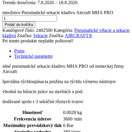
Termín doručenia:
7.8.2026 – 18.8.2026
množstvo Pneumatické sekacie kladivo Aircraft MHA PRO
Pridať do košíka
Katalógové číslo:
2402500
Kategória:
Pneumatické vŕtacie a sekacie
kladivá
Značka:
Sekacie
Značka:
AIRCRAFT®
Pri tomto produkte neplatíte poštovné!
Popis
Technické parametre
silné pneumatické sekacie kladivo MHA PRO od nemeckej firmy
Aircraft
špeciálna rýchloupínacia pružina na rýchlu výmenu nástrojov
vhodná na búracie práce na stavbách a pod.
dodávané spolu s 3 sekáčmi rôznych tvarov
Hmotnosť
0.0028 kg
Frekvencia úderov
3600 /min
Maximálny prevádzkový tlak
6 Bar
Spotreba vzduchu
380 l/min