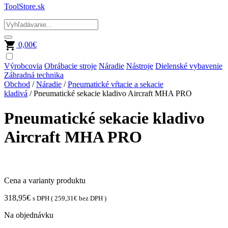
ToolStore.sk
0,00
€
Výrobcovia
Obrábacie stroje
Náradie
Nástroje
Dielenské vybavenie
Záhradná technika
Obchod
/
Náradie
/
Pneumatické vŕtacie a sekacie
kladivá
/ Pneumatické sekacie kladivo Aircraft MHA PRO
Pneumatické sekacie kladivo
Aircraft MHA PRO
Cena a varianty produktu
318,95
€
s DPH (
259,31
€
bez DPH )
Na objednávku